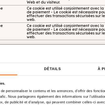
Web et du visiteur.
be
Ce cookie est utilisé conjointement avec la
de paiement - Le cookie est nécessaire po
effectuer des transactions sécurisées sur le
web.
be
Ce cookie est utilisé conjointement avec la
de paiement - Le cookie est nécessaire po
effectuer des transactions sécurisées sur le
web.
te web de retenir des informations qui modifient la manièr
e vous vous situez.
DÉTAILS
À 
Finalité
ies.
Active le consentement aux cookies sur plu
e personnaliser le contenu et les annonces, d'offrir des fonctio
sites
rafic. Nous partageons également des informations sur l'utilisati
, de publicité et d'analyse, qui peuvent combiner celles-ci avec