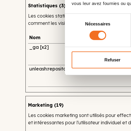
vous leur avez fournies ou qu'
Statistiques (3)
Les cookies statistiques aident les propriéta
Sélection
comment les visiteurs interagissent avec les s
Nécessaires
du
consentement
Nom
Fournisseur
_ga [x2]
GOOGLE
Refuser
unleash:repository:sessionId
bookings.zenc
Marketing (19)
Les cookies marketing sont utilisés pour effectu
et intéressantes pour l'utilisateur individuel e