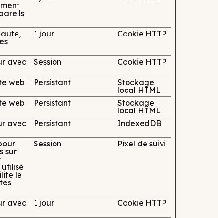
tement
ppareils
naute,
1 jour
Cookie HTTP
es
eur avec
Session
Cookie HTTP
ite web
Persistant
Stockage
local HTML
ite web
Persistant
Stockage
local HTML
eur avec
Persistant
IndexedDB
 pour
Session
Pixel de suivi
s sur
t
utilisé
lite le
ites
eur avec
1 jour
Cookie HTTP