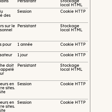
mains
Persistant
Stockage
local HTML
du
Session
Cookie HTTP
té des
rs sur le
Persistant
Stockage
rsonnel
local HTML
es pour
1 année
Cookie HTTP
lisateur
1 jour
Cookie HTTP
che doit
Persistant
Stockage
t appelé
local HTML
our
teurs en
Session
Cookie HTTP
e sites.
ite
teurs en
Session
Cookie HTTP
e sites.
ite