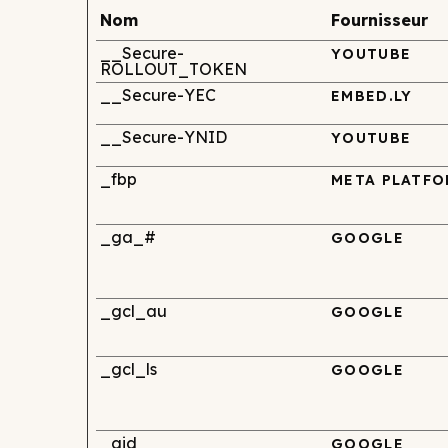
Nom
Fournisseur
__Secure-
YOUTUBE
ROLLOUT_TOKEN
__Secure-YEC
EMBED.LY
__Secure-YNID
YOUTUBE
_fbp
META PLATFO
_ga_#
GOOGLE
_gcl_au
GOOGLE
_gcl_ls
GOOGLE
_gid
GOOGLE