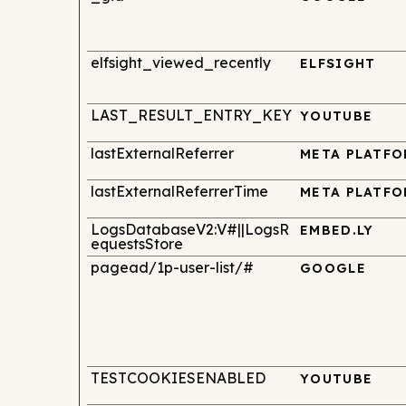
elfsight_viewed_recently
ELFSIGHT
LAST_RESULT_ENTRY_KEY
YOUTUBE
lastExternalReferrer
META PLATFO
lastExternalReferrerTime
META PLATFO
LogsDatabaseV2:V#||LogsR
EMBED.LY
equestsStore
pagead/1p-user-list/#
GOOGLE
TESTCOOKIESENABLED
YOUTUBE