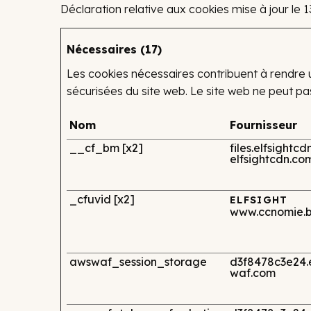
Déclaration relative aux cookies mise à jour le
Nécessaires (17)
Les cookies nécessaires contribuent à rendre 
sécurisées du site web. Le site web ne peut p
Nom
Fournisseur
__cf_bm [x2]
files.elfsightc
elfsightcdn.co
_cfuvid [x2]
ELFSIGHT
www.ccnomie.
awswaf_session_storage
d3f8478c3e24.
waf.com