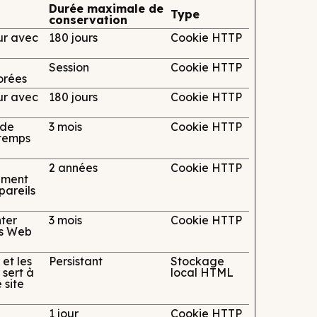
Durée maximale de
Type
conservation
eur avec
180 jours
Cookie HTTP
Session
Cookie HTTP
porées
eur avec
180 jours
Cookie HTTP
 de
3 mois
Cookie HTTP
 temps
2 années
Cookie HTTP
tement
ppareils
ter
3 mois
Cookie HTTP
tes Web
 et les
Persistant
Stockage
 sert à
local HTML
 site
1 jour
Cookie HTTP