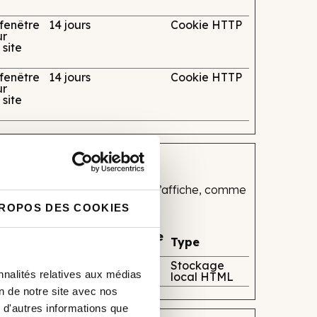
 fenêtre
14 jours
Cookie HTTP
ur
 site
 fenêtre
14 jours
Cookie HTTP
ur
 site
e dont le site se comporte ou s’affiche, comme
PROPOS DES COOKIES
Durée maximale de
Type
conservation
sieurs
1 année
Stockage
nnalités relatives aux médias
local HTML
on de notre site avec nos
 d'autres informations que