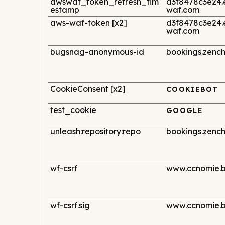
awswaf_token_refresh_tim
d3f8478c3e24.
estamp
waf.com
aws-waf-token [x2]
d3f8478c3e24.
waf.com
bugsnag-anonymous-id
bookings.zenc
CookieConsent [x2]
COOKIEBOT
test_cookie
GOOGLE
unleash:repository:repo
bookings.zenc
wf-csrf
www.ccnomie.
wf-csrf.sig
www.ccnomie.