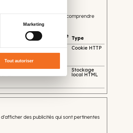
ormations de manière anonyme, à comprendre
Marketing
Durée maximale de
Type
conservation
2 années
Cookie HTTP
tement
ppareils
Tout autoriser
sive qui
Persistant
Stockage
ter un
local HTML
 d'afficher des publicités qui sont pertinentes