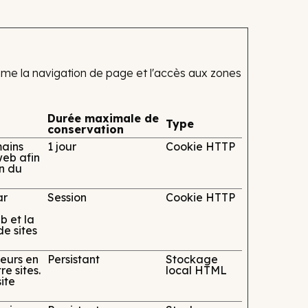
mme la navigation de page et l'accès aux zones
Durée maximale de
Type
conservation
mains
1 jour
Cookie HTTP
web afin
on du
ar
Session
Cookie HTTP
b et la
e sites
teurs en
Persistant
Stockage
e sites.
local HTML
ite