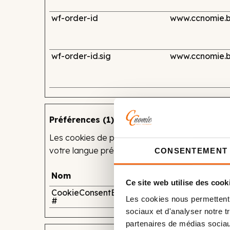
wf-order-id
www.ccnomie.
wf-order-id.sig
www.ccnomie.
Préférences (1)
Les cookies de préférences permettent à un si
votre langue préférée ou la région dans laquell
CONSENTEMENT
Nom
Fournisseur
Ce site web utilise des cook
CookieConsentBulkSetting-
COOKIEBOT
Les cookies nous permettent d
#
sociaux et d'analyser notre t
partenaires de médias sociaux