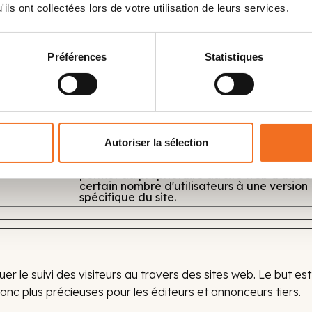
ils ont collectées lors de votre utilisation de leurs services.
ires du site web, par la collecte et la communication d'inf
ites web.
Préférences
Statistiques
Finalité
Utilisé pour envoyer des données à Google
Analytics sur le périphérique et le compor
du visiteur. Suit l'internaute à travers les a
Autoriser la sélection
et les canaux de marketing.
hef.com
Utilisé en relation avec la diffusion progres
permet au propriétaire du site web d'affec
certain nombre d'utilisateurs à une version
spécifique du site.
er le suivi des visiteurs au travers des sites web. Le but est
t donc plus précieuses pour les éditeurs et annonceurs tiers.