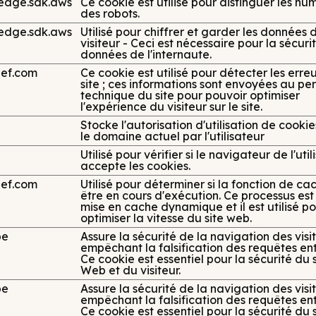
edge.sdk.aws
Ce cookie est utilisé pour distinguer les hu
des robots.
edge.sdk.aws
Utilisé pour chiffrer et garder les données 
visiteur - Ceci est nécessaire pour la sécuri
données de l'internaute.
hef.com
Ce cookie est utilisé pour détecter les erreu
site ; ces informations sont envoyées au pe
technique du site pour pouvoir optimiser
l'expérience du visiteur sur le site.
Stocke l'autorisation d'utilisation de cooki
le domaine actuel par l'utilisateur
Utilisé pour vérifier si le navigateur de l'uti
accepte les cookies.
hef.com
Utilisé pour déterminer si la fonction de ca
être en cours d'exécution. Ce processus es
mise en cache dynamique et il est utilisé p
optimiser la vitesse du site web.
be
Assure la sécurité de la navigation des visi
empêchant la falsification des requêtes entr
Ce cookie est essentiel pour la sécurité du s
Web et du visiteur.
be
Assure la sécurité de la navigation des visi
empêchant la falsification des requêtes entr
Ce cookie est essentiel pour la sécurité du s