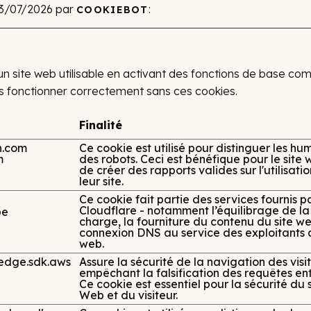
 13/07/2026 par
:
COOKIEBOT
un site web utilisable en activant des fonctions de base co
as fonctionner correctement sans ces cookies.
Finalité
dn.com
Ce cookie est utilisé pour distinguer les hu
m
des robots. Ceci est bénéfique pour le site 
de créer des rapports valides sur l'utilisati
leur site.
Ce cookie fait partie des services fournis p
Cloudflare - notamment l’équilibrage de la
be
charge, la fourniture du contenu du site we
connexion DNS au service des exploitants d
web.
edge.sdk.aws
Assure la sécurité de la navigation des visi
empêchant la falsification des requêtes entr
Ce cookie est essentiel pour la sécurité du s
Web et du visiteur.