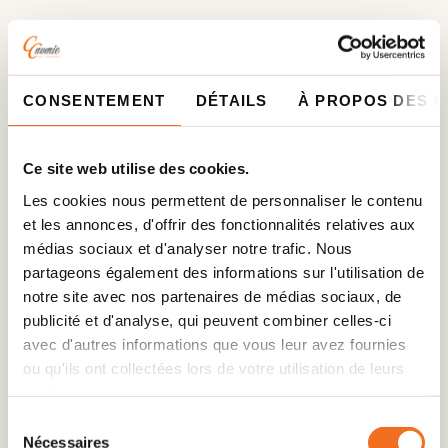
Petit-déjeuner
: le petit-déjeuner est servi au rez
CONSENTEMENT
DÉTAILS
À PROPOS DES 
de chaussée chaque jour de 8h à 10h.
Lit bébé
: possibilité d’installer un lit bébé par
Ce site web utilise des cookies.
chambre, sans frais supplémentaire.
Les cookies nous permettent de personnaliser le contenu
Animaux de compagnie
: votre animal de
et les annonces, d'offrir des fonctionnalités relatives aux
compagnie est accepté avec un supplément de 25
médias sociaux et d'analyser notre trafic. Nous
€ par nuit.
partageons également des informations sur l'utilisation de
notre site avec nos partenaires de médias sociaux, de
Réservation d’une table au restaurant
: Sous
publicité et d'analyse, qui peuvent combiner celles-ci
réserve d'acceptation - Restaurant fermé les
mardis et mercredis
avec d'autres informations que vous leur avez fournies
ou qu'ils ont collectées lors de votre utilisation de leurs
services.
Sélection
Nécessaires
du