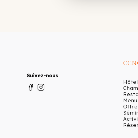
CCN
Suivez-nous
Hôtel
Cham
Rest
Menu
Offre
Sémi
Activ
Rése