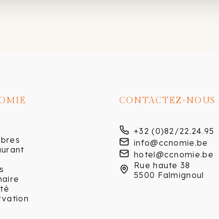
OMIE
CONTACTEZ-NOUS
+32 (0)82/22.24.95
bres
info@ccnomie.be
aurant
hotel@ccnomie.be
Rue haute 38
s
5500 Falmignoul
naire
ité
rvation