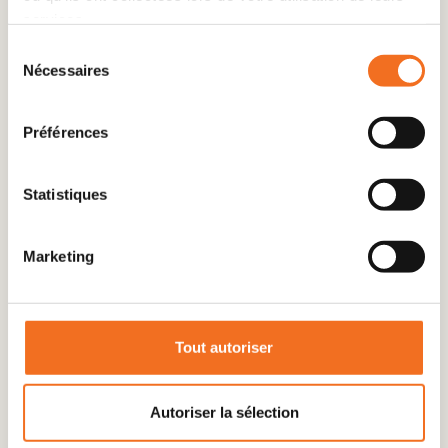
Fiabilité
services.
Sélection
Nécessaires
du
Bienveillance
consentement
Préférences
Disponibilité
Statistiques
Marketing
Tout autoriser
Autoriser la sélection